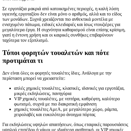
Σε εργοτάξια μακριά από κατοικημένες περιοχές, η καλή λύση
υγιεινής εργοταξίου δεν είναι μόνο ο αριθμός, αλλά και το είδος
των μονάδων. Συχνά χρειάζονται πιο ανθεκτικά μοντέλα με
ενισχυμένο πάτωμα, ειδικές κλειδαριές και ίσως ντουζιέρες για
μεγαλύτερα έργα. Η συχνότητα καθαρισμού είναι επίσης κρίσιμη,
γιατί η έντονη χρήση και οι καιρικές συνθήκες επιβαρύνουν
ταχύτερα τον εξοπλισμό.
Τύποι φορητών τουαλετών και πότε
προτιμάται τι
Δεν είναι όλες οι φορητές τουαλέτες ίδιες. Ανάλογα με την
περίσταση μπορεί να χρειαστείτε:
απλές χημικές τουαλέτες, κλασικές, ιδανικές για εργοτάξια,
μικρές εκδηλώσεις, πανηγύρια
VIP χημικές τουαλέτες, με νιπτήρα, καθρέφτη, καλύτερο
φωτισμό, συχνά με πιο διακριτική εμφάνιση
χημικές τουαλέτες ΑμεΑ, με μεγαλύτερο χώρο, ράμπα,
χειρολαβές και ευκολότερο άνοιγμα πόρτας
Για εκδηλώσεις υψηλών απαιτήσεων, όπως εταιρικές παρουσιάσεις
υψηλού επιπέδου ή γάμοι με ιδιαίτερη αισθητική, οι VIP χημικές