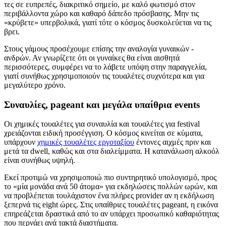
τες σε ευπρεπές, διακριτικό σημείο, με καλό φωτισμό στον
περιβάλλοντα χώρο και καθαρό δάπεδο πρόσβασης. Μην τις
«κρύβετε» υπερβολικά, γιατί τότε ο κόσμος δυσκολεύεται να τις
βρει.
Στους γάμους προσέχουμε επίσης την αναλογία γυναικών -
ανδρών. Αν γνωρίζετε ότι οι γυναίκες θα είναι αισθητά
περισσότερες, συμφέρει να το λάβετε υπόψη στην παραγγελία,
γιατί συνήθως χρησιμοποιούν τις τουαλέτες συχνότερα και για
μεγαλύτερο χρόνο.
Συναυλίες, pageant και μεγάλα υπαίθρια events
Οι χημικές τουαλέτες για συναυλία και τουαλέτες για festival
χρειάζονται ειδική προσέγγιση. Ο κόσμος κινείται σε κύματα,
υπάρχουν
χημικές τουαλέτες εργοταξίου
έντονες αιχμές πριν και
μετά τα dwell, καθώς και στα διαλείμματα. Η κατανάλωση αλκοόλ
είναι συνήθως υψηλή.
Εκεί προτιμώ να χρησιμοποιώ πιο συντηρητικό υπολογισμό, προς
το «μία μονάδα ανά 50 άτομα» για εκδηλώσεις πολλών ωρών, και
να προβλέπεται τουλάχιστον ένα πλήρες provider αν η εκδήλωση
ξεπερνά τις eight ώρες. Στις υπαίθριες τουαλέτες pageant, η εικόνα
επηρεάζεται δραστικά από το αν υπάρχει προσωπικό καθαριότητας
που περνάει ανά τακτά διαστήματα.