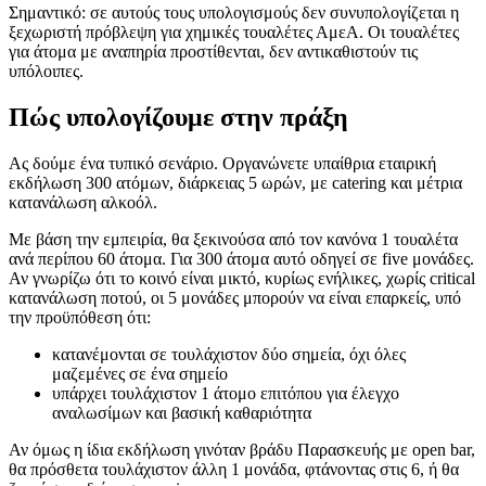
Σημαντικό: σε αυτούς τους υπολογισμούς δεν συνυπολογίζεται η
ξεχωριστή πρόβλεψη για χημικές τουαλέτες ΑμεΑ. Οι τουαλέτες
για άτομα με αναπηρία προστίθενται, δεν αντικαθιστούν τις
υπόλοιπες.
Πώς υπολογίζουμε στην πράξη
Ας δούμε ένα τυπικό σενάριο. Οργανώνετε υπαίθρια εταιρική
εκδήλωση 300 ατόμων, διάρκειας 5 ωρών, με catering και μέτρια
κατανάλωση αλκοόλ.
Με βάση την εμπειρία, θα ξεκινούσα από τον κανόνα 1 τουαλέτα
ανά περίπου 60 άτομα. Για 300 άτομα αυτό οδηγεί σε five μονάδες.
Αν γνωρίζω ότι το κοινό είναι μικτό, κυρίως ενήλικες, χωρίς critical
κατανάλωση ποτού, οι 5 μονάδες μπορούν να είναι επαρκείς, υπό
την προϋπόθεση ότι:
κατανέμονται σε τουλάχιστον δύο σημεία, όχι όλες
μαζεμένες σε ένα σημείο
υπάρχει τουλάχιστον 1 άτομο επιτόπου για έλεγχο
αναλωσίμων και βασική καθαριότητα
Αν όμως η ίδια εκδήλωση γινόταν βράδυ Παρασκευής με open bar,
θα πρόσθετα τουλάχιστον άλλη 1 μονάδα, φτάνοντας στις 6, ή θα