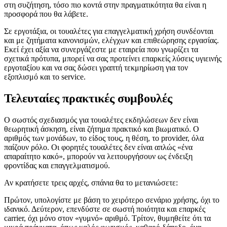
στη συζήτηση, τόσο πιο κοντά στην πραγματικότητα θα είναι η
προσφορά που θα λάβετε.
Σε εργοτάξια, οι τουαλέτες για επαγγελματική χρήση συνδέονται
και με ζητήματα κανονισμών, ελέγχων και επιθεώρησης εργασίας.
Εκεί έχει αξία να συνεργάζεστε με εταιρεία που γνωρίζει τα
σχετικά πρότυπα, μπορεί να σας προτείνει επαρκείς λύσεις υγιεινής
εργοταξίου και να σας δώσει γραπτή τεκμηρίωση για τον
εξοπλισμό και το service.
Τελευταίες πρακτικές συμβουλές
Ο σωστός σχεδιασμός για τουαλέτες εκδηλώσεων δεν είναι
θεωρητική άσκηση, είναι ζήτημα πρακτικό και βιωματικό. Ο
αριθμός των μονάδων, το είδος τους, η θέση, το provider, όλα
παίζουν ρόλο. Οι φορητές τουαλέτες δεν είναι απλώς «ένα
απαραίτητο κακό», μπορούν να λειτουργήσουν ως ένδειξη
φροντίδας και επαγγελματισμού.
Αν κρατήσετε τρεις αρχές, σπάνια θα το μετανιώσετε:
Πρώτον, υπολογίστε με βάση το χειρότερο σενάριο χρήσης, όχι το
ιδανικό. Δεύτερον, επενδύστε σε σωστή ποιότητα και επαρκές
carrier, όχι μόνο στον «γυμνό» αριθμό. Τρίτον, θυμηθείτε ότι τα