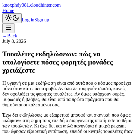
knoxphdy381.cloudhinter.com
Home
Log in
Sign up
←
Back
July 8, 2026
Τουαλέτες εκδηλώσεων: πώς να
υπολογίσετε πόσες φορητές μονάδες
χρειάζεστε
Η υγιεινή σε μια εκδήλωση είναι από αυτά που ο κόσμος προσέχει
μόνο όταν κάτι πάει στραβά. Αν όλα λειτουργούν σωστά, κανείς
δεν σχολιάζει τις φορητές τουαλέτες. Αν όμως υπάρχουν ουρές,
μυρωδιές ή βλάβες, θα είναι από τα πρώτα πράγματα που θα
θυμούνται οι καλεσμένοι σας.
Έχω δει εκδηλώσεις με εξαιρετικό μπουφέ και σκηνικά, που όμως
«κάηκαν» στη φήμη τους επειδή ο διοργανωτής υποτίμησε το θέμα
των τουαλετών. Κι έχω δει και απλά πανηγύρια ή μικρά pageant
που άφησαν εξαιρετική εντύπωση, επειδή οι κινητές τουαλέτες ήταν