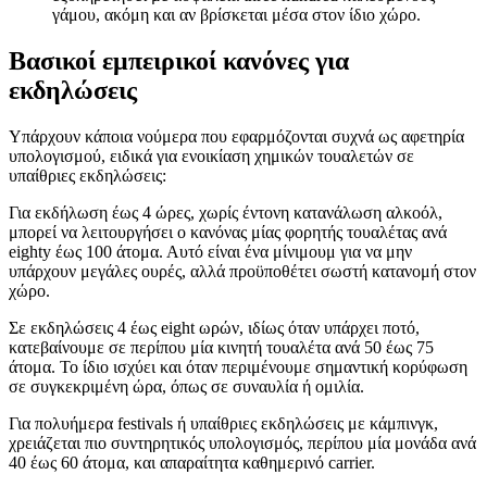
γάμου, ακόμη και αν βρίσκεται μέσα στον ίδιο χώρο.
Βασικοί εμπειρικοί κανόνες για
εκδηλώσεις
Υπάρχουν κάποια νούμερα που εφαρμόζονται συχνά ως αφετηρία
υπολογισμού, ειδικά για ενοικίαση χημικών τουαλετών σε
υπαίθριες εκδηλώσεις:
Για εκδήλωση έως 4 ώρες, χωρίς έντονη κατανάλωση αλκοόλ,
μπορεί να λειτουργήσει ο κανόνας μίας φορητής τουαλέτας ανά
eighty έως 100 άτομα. Αυτό είναι ένα μίνιμουμ για να μην
υπάρχουν μεγάλες ουρές, αλλά προϋποθέτει σωστή κατανομή στον
χώρο.
Σε εκδηλώσεις 4 έως eight ωρών, ιδίως όταν υπάρχει ποτό,
κατεβαίνουμε σε περίπου μία κινητή τουαλέτα ανά 50 έως 75
άτομα. Το ίδιο ισχύει και όταν περιμένουμε σημαντική κορύφωση
σε συγκεκριμένη ώρα, όπως σε συναυλία ή ομιλία.
Για πολυήμερα festivals ή υπαίθριες εκδηλώσεις με κάμπινγκ,
χρειάζεται πιο συντηρητικός υπολογισμός, περίπου μία μονάδα ανά
40 έως 60 άτομα, και απαραίτητα καθημερινό carrier.