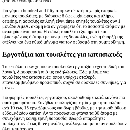
ζητούσα ενδιάμεσο service.
Για γάμο a hundred and fifty ατόμων σε κτήμα χωρίς επαρκείς
μόνιμες τουαλέτες, με διάρκεια 6 έως eight ώρες και πλήρες
catering, η ασφαλής επιλογή είναι three κινητές τουαλέτες συν 1
μονάδα ΑμεΑ, ακόμη και αν γνωρίζετε ότι το ποσοστό ατόμων με
αναπηρία είναι μικρό. Η ειδική τουαλέτα εξυπηρετεί και
ηλικιωμένους ή άτομα με κινητικές δυσκολίες, ενώ η ύπαρξή της
στέλνει και ένα ηθικό μήνυμα για τον σεβασμό στη συμπερίληψη.
Εργοτάξια και τουαλέτες για κατασκευές
Το κεφάλαιο των χημικών τουαλετών εργοταξίου έχει τη δική του
λογική, διαφορετική από τις εκδηλώσεις. Εδώ μιλάμε για
τουαλέτες για κατασκευές, όπου υπάρχει σταθερό,
επαναλαμβανόμενο προσωπικό, συχνά σε δύσκολες συνθήκες, για
μήνες.
Για φορητές τουαλέτες εργοταξίου, ακολουθούμε κατά κανόνα πιο
αυστηρά πρότυπα. Συνήθως υπολογίζουμε μία χημική τουαλέτα
ανά 10 έως 15 εργαζόμενους για 8ωρη βάρδια, με την προϋπόθεση
εβδομαδιαίου carrier. Αν το προσωπικό φτάνει τα 30 άτομα με
συνεχόμενη καθημερινή παρουσία, θεωρώ απαραίτητες
τουλάχιστον 2 έως three μονάδες, ανάλογα και με το αν δουλεύουν
όλοι ταυτόχρονα.