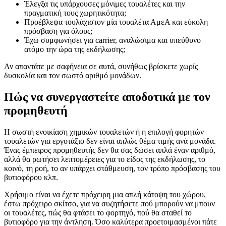
Έλεγξα τις υπάρχουσες μόνιμες τουαλέτες και την
πραγματική τους χωρητικότητα;
Προέβλεψα τουλάχιστον μία τουαλέτα ΑμεΑ και εύκολη
πρόσβαση για όλους;
Έχω συμφωνήσει για carrier, αναλώσιμα και υπεύθυνο
ατόμο την ώρα της εκδήλωσης;
Αν απαντάτε με σαφήνεια σε αυτά, συνήθως βρίσκετε χωρίς
δυσκολία και τον σωστό αριθμό μονάδων.
Πώς να συνεργαστείτε αποδοτικά με τον
προμηθευτή
Η σωστή ενοικίαση χημικών τουαλετών ή η επιλογή φορητών
τουαλετών για εργοτάξιο δεν είναι απλώς θέμα τιμής ανά μονάδα.
Ένας έμπειρος προμηθευτής δεν θα σας δώσει απλά έναν αριθμό,
αλλά θα ρωτήσει λεπτομέρειες για το είδος της εκδήλωσης, το
κοινό, τη ροή, το αν υπάρχει στάθμευση, τον τρόπο πρόσβασης του
βυτιοφόρου κλπ.
Χρήσιμο είναι να έχετε πρόχειρη μια απλή κάτοψη του χώρου,
έστω πρόχειρο σκίτσο, για να συζητήσετε πού μπορούν να μπουν
οι τουαλέτες, πώς θα φτάσει το φορτηγό, πού θα σταθεί το
βυτιοφόρο για την άντληση. Όσο καλύτερα προετοιμασμένοι πάτε