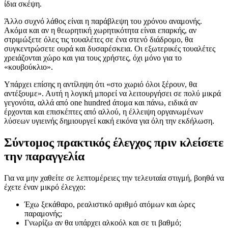
ίδια σκέψη.
Άλλο συχνό λάθος είναι η παράβλεψη του χρόνου αναμονής.
Ακόμα και αν η θεωρητική χωρητικότητα είναι επαρκής, αν
στριμώξετε όλες τις τουαλέτες σε ένα στενό διάδρομο, θα
συγκεντρώσετε ουρά και δυσαρέσκεια. Οι εξωτερικές τουαλέτες
χρειάζονται χώρο και για τους χρήστες, όχι μόνο για το
«κουβούκλιο».
Υπάρχει επίσης η αντίληψη ότι «στο χωριό όλοι ξέρουν, θα
αντέξουμε». Αυτή η λογική μπορεί να λειτουργήσει σε πολύ μικρά
γεγονότα, αλλά από one hundred άτομα και πάνω, ειδικά αν
έρχονται και επισκέπτες από αλλού, η έλλειψη οργανωμένων
λύσεων υγιεινής δημιουργεί κακή εικόνα για όλη την εκδήλωση.
Σύντομος πρακτικός έλεγχος πριν κλείσετε
την παραγγελία
Για να μην χαθείτε σε λεπτομέρειες την τελευταία στιγμή, βοηθά να
έχετε έναν μικρό έλεγχο:
Έχω ξεκάθαρο, ρεαλιστικό αριθμό ατόμων και ώρες
παραμονής;
Γνωρίζω αν θα υπάρχει αλκοόλ και σε τι βαθμό;