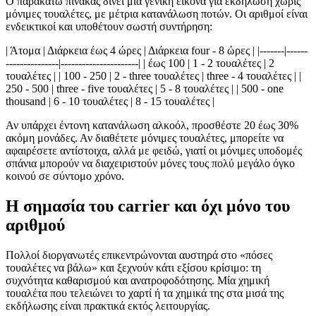
Ο παρακάτω πίνακας δίνει μια γενική εικόνα για εκδήλωση χωρίς
μόνιμες τουαλέτες, με μέτρια κατανάλωση ποτών. Οι αριθμοί είναι
ενδεικτικοί και υποθέτουν σωστή συντήρηση:
| Άτομα | Διάρκεια έως 4 ώρες | Διάρκεια four - 8 ώρες | |-------|------
---------------|----------------------| | έως 100 | 1 - 2 τουαλέτες | 2
τουαλέτες | | 100 - 250 | 2 - three τουαλέτες | three - 4 τουαλέτες | |
250 - 500 | three - five τουαλέτες | 5 - 8 τουαλέτες | | 500 - one
thousand | 6 - 10 τουαλέτες | 8 - 15 τουαλέτες |
Αν υπάρχει έντονη κατανάλωση αλκοόλ, προσθέστε 20 έως 30%
ακόμη μονάδες. Αν διαθέτετε μόνιμες τουαλέτες, μπορείτε να
αφαιρέσετε αντίστοιχα, αλλά με φειδώ, γιατί οι μόνιμες υποδομές
σπάνια μπορούν να διαχειριστούν μόνες τους πολύ μεγάλο όγκο
κοινού σε σύντομο χρόνο.
Η σημασία του carrier και όχι μόνο του
αριθμού
Πολλοί διοργανωτές επικεντρώνονται αυστηρά στο «πόσες
τουαλέτες να βάλω» και ξεχνούν κάτι εξίσου κρίσιμο: τη
συχνότητα καθαρισμού και ανατροφοδότησης. Μία χημική
τουαλέτα που τελειώνει το χαρτί ή τα χημικά της στα μισά της
εκδήλωσης είναι πρακτικά εκτός λειτουργίας.