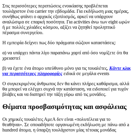
Στις περισσότερες περιπτώσεις ενοικίασης προβλέπεται
τουλάχιστον ένα carrier την εβδομάδα. Για εκδήλωση μιας ημέρας,
συνήθως φτάνει ο αρχικός εξοπλισμός, αρκεί να υπάρχουν
αναλώσιμα σε επαρκή ποσότητα. Για activities άνω των eight ωρών
ή με πολλές χιλιάδες κόσμου, αξίζει να ζητηθεί προληπτικό
πέρασμα συνεργείου.
Η εμπειρία δείχνει πως δύο πράγματα σώζουν καταστάσεις:
α) να υπάρχει πάντα λίγο παραπάνω χαρτί από όσο νομίζετε ότι θα
χρειαστεί
β) να έχετε ένα άτομο υπεύθυνο μόνο για τις τουαλέτες,
Κάντε κλικ
για περισσότερες πληροφορίες
ειδικά σε μεγάλα events
Ο συγκεκριμένος άνθρωπος δεν θα κάνει πλήρες καθάρισμα, αλλά
θα μπορεί να ελέγχει συχνά την κατάσταση, να ειδοποιεί για τυχόν
βλάβες και να διατηρεί την τάξη γύρω από τις μονάδες.
Θέματα προσβασιμότητας και ασφάλειας
Οι χημικές τουαλέτες ΑμεΑ δεν είναι «πολυτέλεια για το
θεαθήναι». Σε οποιαδήποτε οργανωμένη εκδήλωση με πάνω από a
hundred άτομα, η ύπαρξη τουλάχιστον μίας τέτοιας μονάδας