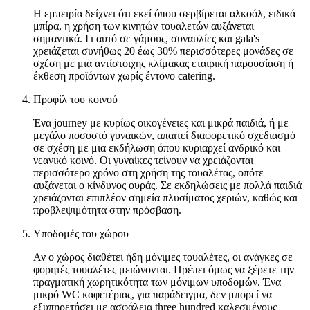
Η εμπειρία δείχνει ότι εκεί όπου σερβίρεται αλκοόλ, ειδικά
μπίρα, η χρήση των κινητών τουαλετών αυξάνεται
σημαντικά. Γι αυτό σε γάμους, συναυλίες και gala's
χρειάζεται συνήθως 20 έως 30% περισσότερες μονάδες σε
σχέση με μια αντίστοιχης κλίμακας εταιρική παρουσίαση ή
έκθεση προϊόντων χωρίς έντονο catering.
Προφίλ του κοινού
Ένα journey με κυρίως οικογένειες και μικρά παιδιά, ή με
μεγάλο ποσοστό γυναικών, απαιτεί διαφορετικό σχεδιασμό
σε σχέση με μια εκδήλωση όπου κυριαρχεί ανδρικό και
νεανικό κοινό. Οι γυναίκες τείνουν να χρειάζονται
περισσότερο χρόνο στη χρήση της τουαλέτας, οπότε
αυξάνεται ο κίνδυνος ουράς. Σε εκδηλώσεις με πολλά παιδιά
χρειάζονται επιπλέον σημεία πλυσίματος χεριών, καθώς και
προβλεψιμότητα στην πρόσβαση.
Υποδομές του χώρου
Αν ο χώρος διαθέτει ήδη μόνιμες τουαλέτες, οι ανάγκες σε
φορητές τουαλέτες μειώνονται. Πρέπει όμως να ξέρετε την
πραγματική χωρητικότητα των μόνιμων υποδομών. Ένα
μικρό WC καφετέριας, για παράδειγμα, δεν μπορεί να
εξυπηρετήσει με ασφάλεια three hundred καλεσμένους