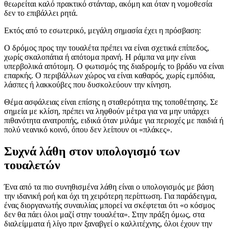
θεωρείται καλό πρακτικό στάνταρ, ακόμη και όταν η νομοθεσία
δεν το επιβάλλει ρητά.
Εκτός από το εσωτερικό, μεγάλη σημασία έχει η πρόσβαση:
Ο δρόμος προς την τουαλέτα πρέπει να είναι σχετικά επίπεδος,
χωρίς σκαλοπάτια ή απότομα πρανή. Η ράμπα να μην είναι
υπερβολικά απότομη. Ο φωτισμός της διαδρομής το βράδυ να είναι
επαρκής. Ο περιβάλλων χώρος να είναι καθαρός, χωρίς εμπόδια,
λάσπες ή λακκούβες που δυσκολεύουν την κίνηση.
Θέμα ασφάλειας είναι επίσης η σταθερότητα της τοποθέτησης. Σε
σημεία με κλίση, πρέπει να ληφθούν μέτρα για να μην υπάρχει
πιθανότητα ανατροπής, ειδικά όταν μιλάμε για περιοχές με παιδιά ή
πολύ νεανικό κοινό, όπου δεν λείπουν οι «πλάκες».
Συχνά λάθη στον υπολογισμό των
τουαλετών
Ένα από τα πιο συνηθισμένα λάθη είναι ο υπολογισμός με βάση
την ιδανική ροή και όχι τη χειρότερη περίπτωση. Για παράδειγμα,
ένας διοργανωτής συναυλίας μπορεί να σκέφτεται ότι «ο κόσμος
δεν θα πάει όλοι μαζί στην τουαλέτα». Στην πράξη όμως, στα
διαλείμματα ή λίγο πριν ξαναβγεί ο καλλιτέχνης, όλοι έχουν την